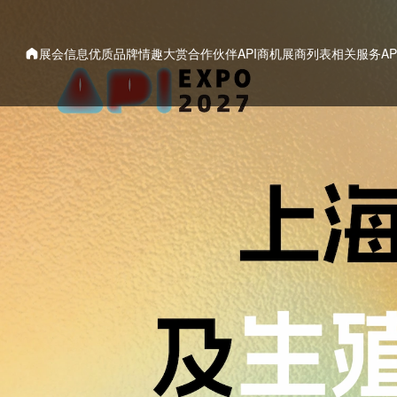
展会信息
优质品牌
情趣大赏
合作伙伴
API商机
展商列表
相关服务
A