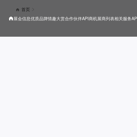
首页
展会信息
优质品牌
情趣大赏
合作伙伴
API商机
展商列表
相关服务
A