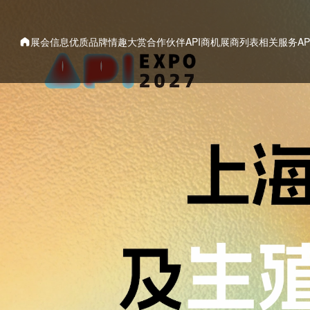
展会信息
优质品牌
情趣大赏
合作伙伴
API商机
展商列表
相关服务
A