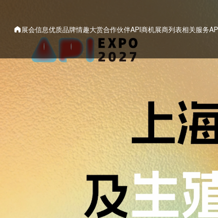
展会信息
优质品牌
情趣大赏
合作伙伴
API商机
展商列表
相关服务
A