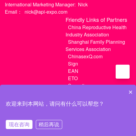
International Marketing Manager:
Nick
Email：
nick@api-expo.com
Friendly Links of Partners
China Reproductive Health
Industry Association
Shanghai Family Planning
Services Association
ChinasexQ.com
Sign
EAN
ETO
Sugextions
×
欢迎来到本网站，请问有什么可以帮您？
沪ICP备20021056号-1
|
沪ICP备20021056号-3
现在咨询
稍后再说
MATCH
My Tickets
My Center