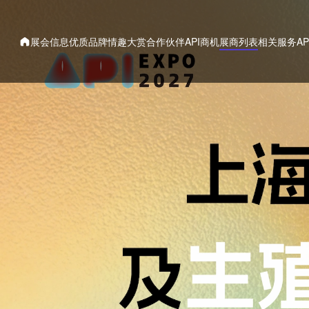
展会信息
优质品牌
情趣大赏
合作伙伴
API商机
展商列表
相关服务
A