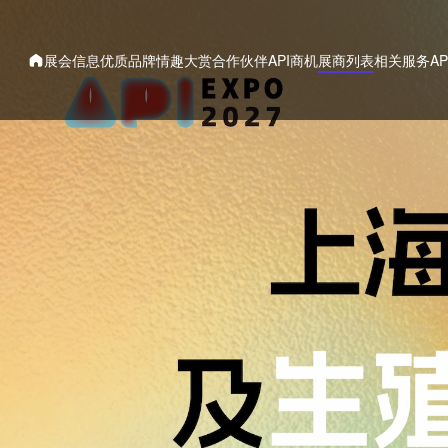
展会信息
优质品牌
情趣大赏
合作伙伴
API商机
展商列表
相关服务
A