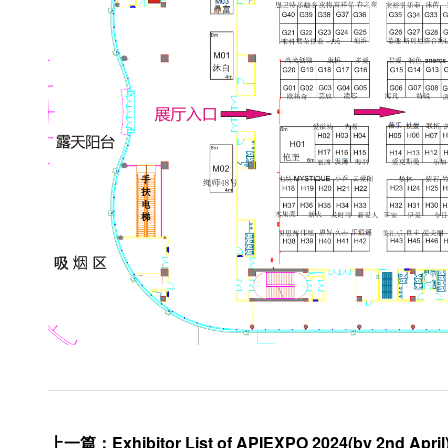
上一篇
：
Exhibitor List of APIEXPO 2024(by 2nd April