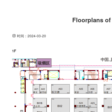
Floorplans o
时间：
2024-03-20
1F