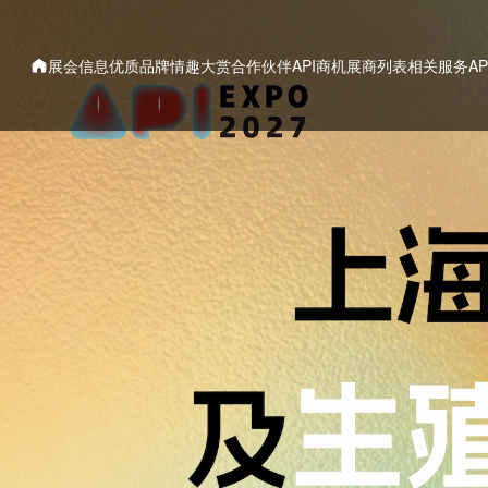
展会信息
优质品牌
情趣大赏
合作伙伴
API商机
展商列表
相关服务
A