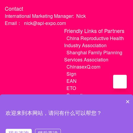
Contact
International Marketing Manager:
Nick
Email：
nick@api-expo.com
Friendly Links of Partners
China Reproductive Health
Industry Association
Shanghai Family Planning
Services Association
ChinasexQ.com
Sign
EAN
ETO
Sugextions
×
欢迎来到本网站，请问有什么可以帮您？
沪ICP备20021056号-1
|
沪ICP备20021056号-3