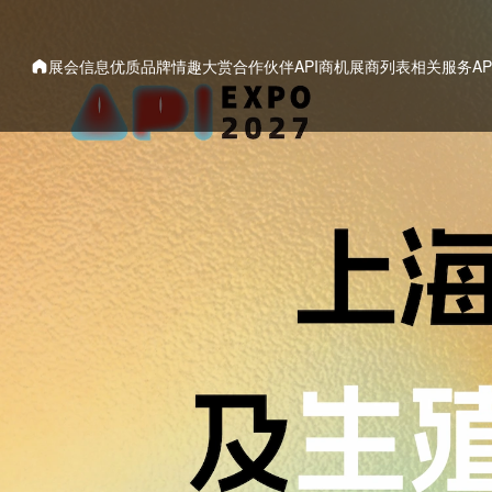
展会信息
优质品牌
情趣大赏
合作伙伴
API商机
展商列表
相关服务
A