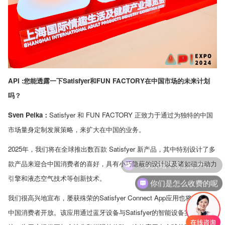
API :
您能透露一下
Satisfyer
和
FUN FACTORY
在中国市场的未来计划
吗？
Sven Pelka：
Satisfyer
和
FUN FACTORY
正致力于通过为独特的中国
市场量身定制发展策略，来扩大在中国的业务。
2025
年，我们将在全球推出数百款
Satisfyer
新产品，其中特别设计了多
款产品来迎合中国消费者的喜好，具有小巧隐蔽的设计以及诸如磁力动力
引擎和液态空气技术等创新技术。
你们是怎么收费的呢
我们很高兴地宣布，屡获殊荣的
Satisfyer Connect App
应用也将很快对
中国消费者开放。该应用通过蓝牙设备与
Satisfyer
的智能设备实现无缝连