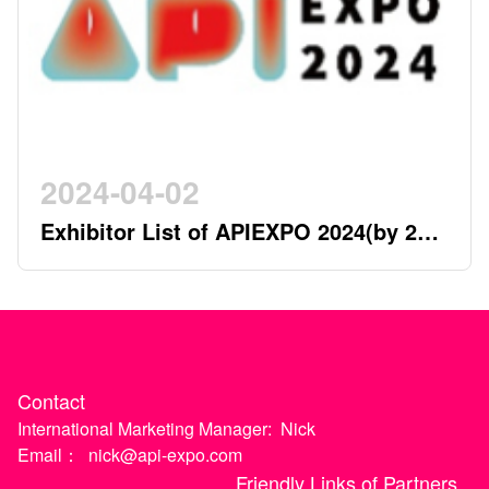
2024-04-02
Exhibitor List of APIEXPO 2024(by 2nd
April)
Contact
International Marketing Manager:
Nick
Email：
nick@api-expo.com
Friendly Links of Partners