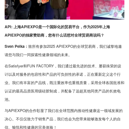
API:
上海
APIEXPO
是一个国际化的贸易平台，作为
2025
年上海
APIEXPO
的独家赞助商，您有什么话想对全球贸易商说吗？
Sven Pelka
：
致所有参加
2025 APIEXPO
的全球贸易商，我们诚挚地邀
请您与我们一同探索性健康领域的未来。
在
Satisfyer
和
FUN FACTORY
，我们通过最先进的技术、屡获殊荣的设
计以及对服务的包容性和产品的可负担性的承诺，正在重新定义这个行
业。我们有丰富的产品线，既注重效率也重视质量，采用全球各国批准和
认证的最高品质医用级硅胶制成，并配备了远超其他同类产品的长效电
池。
与
APIEXPO
的合作彰显了我们在全球范围内推动性健康这一领域发展的
决心。不仅仅致力于销售产品，我们也会为您带来能够激发每个人的自
信、愉悦和性健康的完美体验！