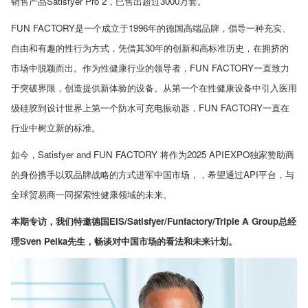
销售产品
Satisfyer Pro 2
，已售出超过
3000
万套。
FUN FACTORY
是一个成立于
1996
年的德国高端品牌，倡导一种充实、
自由和有趣的性行为方式，凭借其
30
年的创新和高标准历史，在拥挤的
市场中脱颖而出。作为性健康行业的领导者，
FUN FACTORY
一直致力
于突破界限，创造提供新体验的设备。从第一个在性健康设备中引入医用
级硅胶到设计世界上第一个防水可充电振动器，
FUN FACTORY
一直在
行业中树立新的标准。
如今，
Satisfyer and FUN FACTORY
将作为
2025 APIEXPO
独家赞助商
的身份携手以双品牌战略的方式进军中国市场，，希望通过
API
平台，与
全球贸易商一同探索性健康领域的未来。
本期专访，我们特邀德国
EIS/Satisfyer/Funfactory/Triple A Group
总经
理
Sven Pelka
先生，畅谈对中国市场的看法和未来计划。