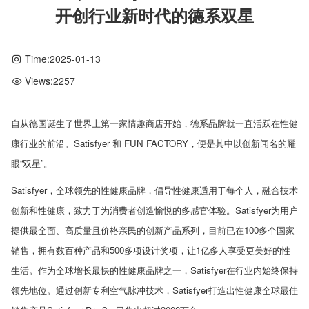
开创行业新时代的德系双星
Time:
2025-01-13
Views:
2257
自从德国诞生了世界上第一家情趣商店开始，德系品牌就一直活跃在性健
康行业的前沿。
Satisfyer
和
FUN FACTORY
，便是其中以创新闻名的耀
眼“双星”。
Satisfyer
，全球领先的性健康品牌，倡导性健康适用于每个人，融合技术
创新和性健康，致力于为消费者创造愉悦的多感官体验。
Satisfyer
为用户
提供最全面、高质量且价格亲民的创新产品系列，目前已在
100
多个国家
销售，拥有数百种产品和
500
多项设计奖项，让
1
亿多人享受更美好的性
生活。作为全球增长最快的性健康品牌之一，
Satisfyer
在行业内始终保持
领先地位。通过创新专利空气脉冲技术，
Satisfyer
打造出性健康全球最佳