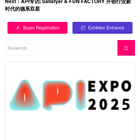
Next
：
API专访| Satisfyer & FUN FACTORY 开创行业新
时代的德系双星
Buyer Registration
Exhibitor Entrance