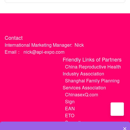
April)
Contact
International Marketing Manager:
Nick
Email：
nick@api-expo.com
Friendly Links of Partners
China Reproductive Health
Industry Association
Shanghai Family Planning
Services Association
ChinasexQ.com
Sign
EAN
ETO
Sugextions
×