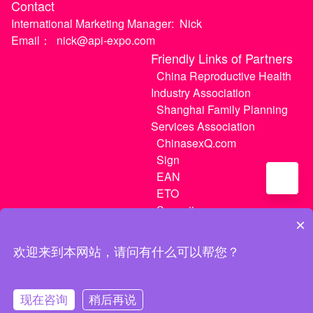
Contact
International Marketing Manager:
Nick
Email：
nick@api-expo.com
Friendly Links of Partners
China Reproductive Health
Industry Association
Shanghai Family Planning
Services Association
ChinasexQ.com
Sign
EAN
ETO
Sugextions
×
欢迎来到本网站，请问有什么可以帮您？
沪ICP备20021056号-1
|
沪ICP备20021056号-3
现在咨询
稍后再说