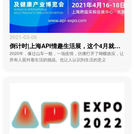
2021-03-06
倒计时|上海API情趣生活展，这个4月就等
你来！
2020年，像过山车一般，一场疫情，仿佛打开了蝴蝶效应，让
所有人面对着生活的挑战。也让人认识到生活的意义