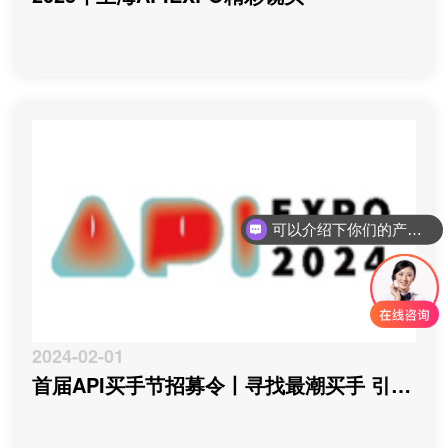
可以介绍下你们的产品么
2024-02-01
首届API买手节招募令丨寻找最潮买手 引领
情趣“潮”生活