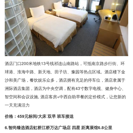
酒店门口200米地铁13号线祁连山南路站，可抵南京路步行街、环
球港、淮海中路、新天地、田子坊、豫园等热点区域。酒店楼下金
沙和美广场，餐饮娱乐众多，酒店拥有充足的停车位，酒店隶属于
洲际酒店集团，酒店为中央空调，配有43寸数字电视、健身中心、
智空间和会议设施, 酒店客房+中西自助早餐的定价模式，让您新的
一天充满活力
价格：459元标间/大床 双早 班车接送
6.智尚臻选酒店虹桥江桥万达广场店 四星 距离展馆6.8公里