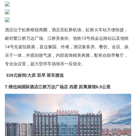
酒店位于虹桥枢纽商圈，酒店至虹桥机场，虹桥火车站方便快捷；
毗邻繁江桥万达广场、江桥美食街、地铁13号线金运路站以及地铁
14号先嘉怡路展，直达豫园、外滩，酒店集客房、餐饮、会议、娱
乐于一体，外观别致气派，内部装饰精美典雅，配有自助早餐厅，
专业会议室，超大型停车场地等一应俱全。
339元标间/大床 双早 班车接送
7.维也纳国际酒店江桥万达广场店 四星 距离展馆6.5公里