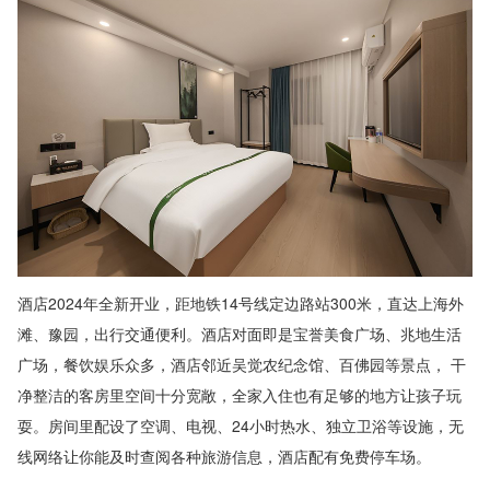
酒店2024年全新开业，距地铁14号线定边路站300米，直达上海外
滩、豫园，出行交通便利。酒店对面即是宝誉美食广场、兆地生活
广场，餐饮娱乐众多，酒店邻近吴觉农纪念馆、百佛园等景点， 干
净整洁的客房里空间十分宽敞，全家入住也有足够的地方让孩子玩
耍。房间里配设了空调、电视、24小时热水、独立卫浴等设施，无
线网络让你能及时查阅各种旅游信息，酒店配有免费停车场。