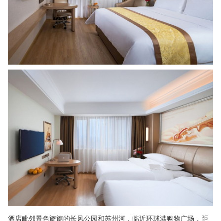
酒店毗邻景色旖旎的长风公园和苏州河，临近环球港购物广场，距