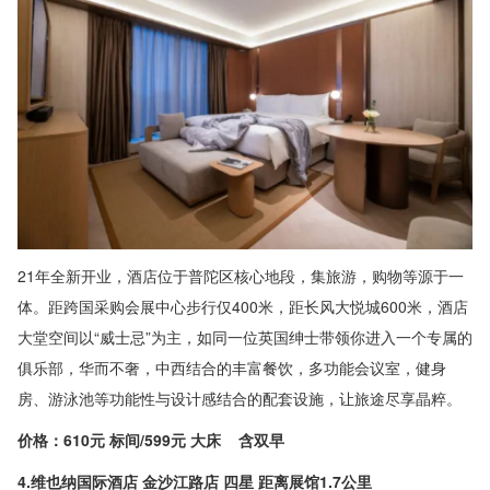
21年全新开业，酒店位于普陀区核心地段，集旅游，购物等源于一
体。距跨国采购会展中心步行仅400米，距长风大悦城600米，酒店
大堂空间以“威士忌”为主，如同一位英国绅士带领你进入一个专属的
俱乐部，华而不奢，中西结合的丰富餐饮，多功能会议室，健身
房、游泳池等功能性与设计感结合的配套设施，让旅途尽享晶粹。
价格：610元 标间/599元 大床 含双早
4.维也纳国际酒店 金沙江路店 四星 距离展馆1.7公里