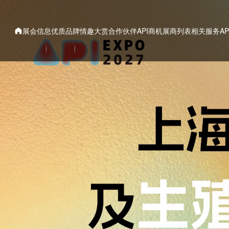
展会信息
优质品牌
情趣大赏
合作伙伴
API商机
展商列表
相关服务
A