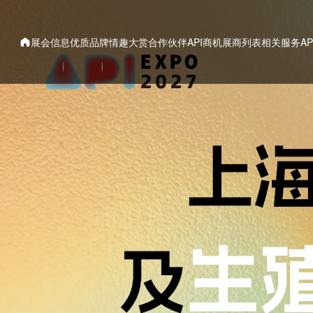
展会信息
优质品牌
情趣大赏
合作伙伴
API商机
展商列表
相关服务
A