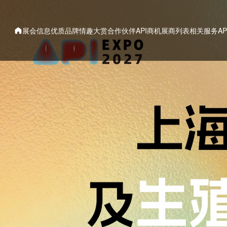
展会信息
优质品牌
情趣大赏
合作伙伴
API商机
展商列表
相关服务
A