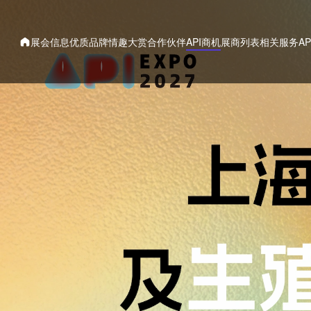
展会信息
优质品牌
情趣大赏
合作伙伴
API商机
展商列表
相关服务
A