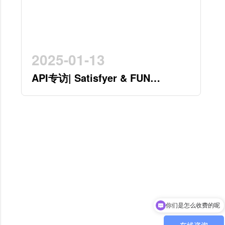
2025-01-13
API专访| Satisfyer & FUN
FACTORY 开创行业新时代的德系
双星
你们是怎么收费的呢
现在有优惠活动吗