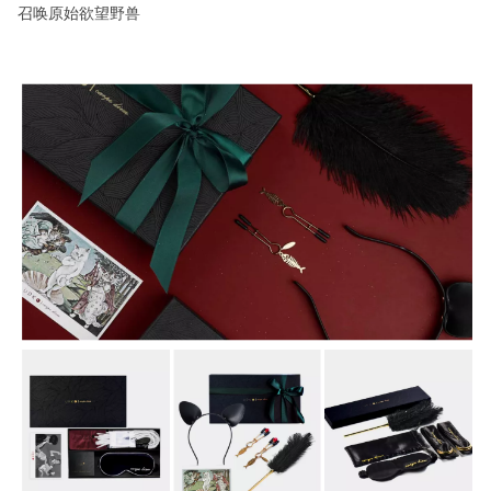
召唤原始欲望野兽