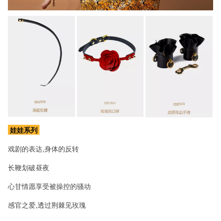
娃娃系列
戏剧的表达,身体的反转
长鞭划破昼夜
心甘情愿享受被操控的骚动
感官之爱,透过荆棘见玫瑰