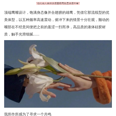
顶端鹰嘴设计，饱满身态像并合翅膀的雄鹰，凭借它那流线型的优
美体型，以五种频率高速震动，俯冲下来的情景十分壮观，颤动的
嘴部在不经意间便把之前的羞涩一扫而净，高品质的液体硅胶材
质，触手光滑细腻......
我所作所感为了寻求一个共鸣