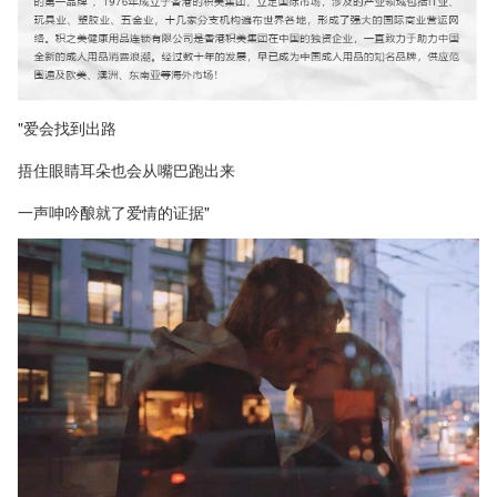
"爱会找到出路
捂住眼睛耳朵也会从嘴巴跑出来
一声呻吟酿就了爱情的证据"