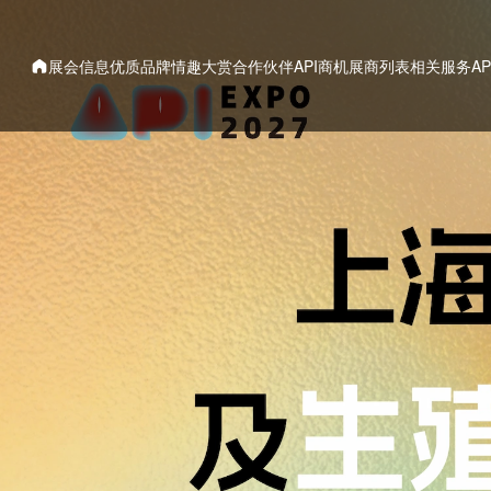
展会信息
优质品牌
情趣大赏
合作伙伴
API商机
展商列表
相关服务
A