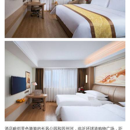
酒店毗邻景色旖旎的长风公园和苏州河，临近环球港购物广场，距