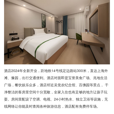
酒店2024年全新开业，距地铁14号线定边路站300米，直达上海外
滩、豫园，出行交通便利。酒店对面即是宝誉美食广场、兆地生活
广场，餐饮娱乐众多，酒店邻近吴觉农纪念馆、百佛园等景点， 干
净整洁的客房里空间十分宽敞，全家入住也有足够的地方让孩子玩
耍。房间里配设了空调、电视、24小时热水、独立卫浴等设施，无
线网络让你能及时查阅各种旅游信息，酒店配有免费停车场。