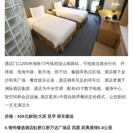
酒店门口200米地铁13号线祁连山南路站，可抵南京路步行街、环
球港、淮海中路、新天地、田子坊、豫园等热点区域。酒店楼下金
沙和美广场，餐饮娱乐众多，酒店拥有充足的停车位，酒店隶属于
洲际酒店集团，酒店为中央空调，配有43寸数字电视、健身中心、
智空间和会议设施, 酒店客房+中西自助早餐的定价模式，让您新的
一天充满活力
价格：459元标间/大床 双早 班车接送
6.智尚臻选酒店虹桥江桥万达广场店 四星 距离展馆6.8公里