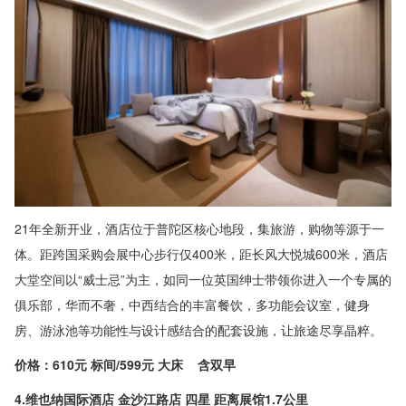
21年全新开业，酒店位于普陀区核心地段，集旅游，购物等源于一
体。距跨国采购会展中心步行仅400米，距长风大悦城600米，酒店
大堂空间以“威士忌”为主，如同一位英国绅士带领你进入一个专属的
俱乐部，华而不奢，中西结合的丰富餐饮，多功能会议室，健身
房、游泳池等功能性与设计感结合的配套设施，让旅途尽享晶粹。
价格：610元 标间/599元 大床 含双早
4.维也纳国际酒店 金沙江路店 四星 距离展馆1.7公里