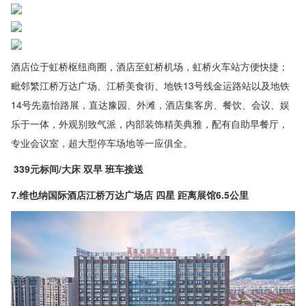
酒店位于虹桥枢纽商圈，酒店至虹桥机场，虹桥火车站方便快捷；
毗邻繁江桥万达广场、江桥美食街、地铁13号线金运路站以及地铁
14号先嘉怡路展，直达豫园、外滩，酒店集客房、餐饮、会议、娱
乐于一体，外观别致气派，内部装饰精美典雅，配有自助早餐厅，
专业会议室，超大型停车场地等一应俱全。
339元标间/大床 双早 班车接送
7.维也纳国际酒店江桥万达广场店 四星 距离展馆6.5公里