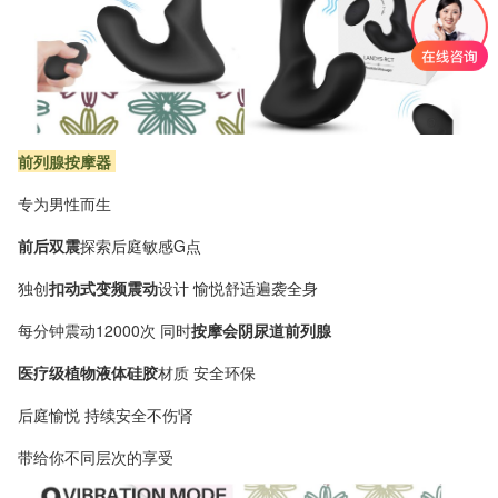
前列腺按摩器
专为男性而生
前后双震
探索后庭敏感G点
独创
扣动式变频震动
设计 愉悦舒适遍袭全身
每分钟震动12000次 同时
按摩会阴尿道前列腺
医疗级植物液体硅胶
材质 安全环保
后庭愉悦 持续安全不伤肾
带给你不同层次的享受