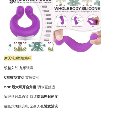
摩天轮U型缩精环
锁精久战 九频强震
C端微型震动
震感柔和
270°最大可开合角度
调节更舒适
物理延时单通道 持续
提高勃起硬度
磁吸式闭眼充电 全身无孔
随意清洗