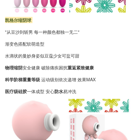
凯格尔缩阴球
"从豆沙到斩男 每一种颜色都独一无二"
渐变色搭配软萌造型
水滴状的曼妙身姿似豆蔻少女可盐可甜
物理缩阴
安全健康 破除痛疾困扰
重返紧致健康
科学阶梯重量等级
运动级别依次递增 效果MAX
医疗级硅胶
一体成型 安心
防水
易冲洗