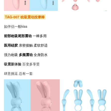
TAG-007 吮吸震动按摩棒
如伴侣一般kiss
前部吮吸尾部震动
一棒多用
医用硅胶
亲密接触 柔软舒适
强力吮吸
多频震动
全身防水
吸震新体验
百变多享受
肆意挑逗 总有一套