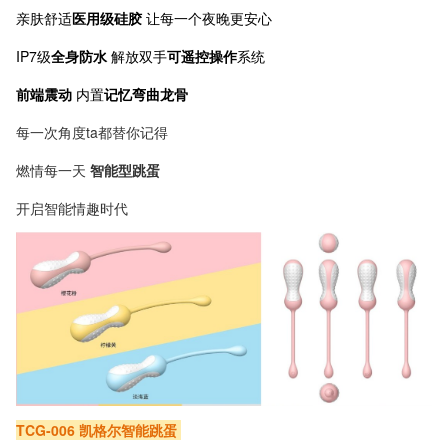
亲肤舒适
医用级硅胶
让每一个夜晚更安心
IP7级
全身防水
解放双手
可遥控操作
系统
前端震动
内置
记忆弯曲龙骨
每一次角度ta都替你记得
燃情每一天
智能型跳蛋
开启智能情趣时代
TCG-006 凯格尔智能跳蛋