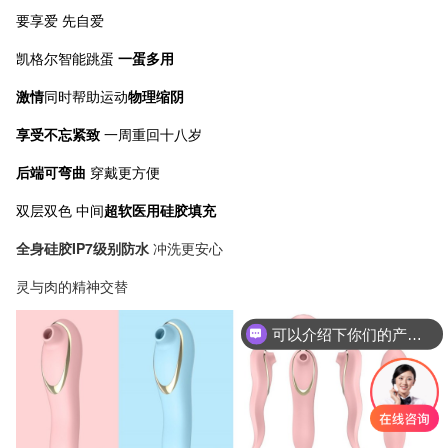
要享爱 先自爱
凯格尔智能跳蛋
一蛋多用
激情
同时帮助运动
物理缩阴
享受不忘紧致
一周重回十八岁
后端可弯曲
穿戴更方便
双层双色 中间
超软医用硅胶填充
全身硅胶IP7级别防水
冲洗更安心
灵与肉的精神交替
可以介绍下你们的产品么