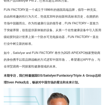
销售产品
Satisfyer Pro 2
，已售出超过
3000
万套。
FUN FACTORY
是一个成立于
1996
年的德国高端品牌，倡导一种充实、
自由和有趣的性行为方式，凭借其
30
年的创新和高标准历史，在拥挤的
市场中脱颖而出。作为性健康行业的领导者，
FUN FACTORY
一直致力
于突破界限，创造提供新体验的设备。从第一个在性健康设备中引入医用
级硅胶到设计世界上第一个防水可充电振动器，
FUN FACTORY
一直在
行业中树立新的标准。
如今，
Satisfyer and FUN FACTORY
将作为
2025 APIEXPO
独家赞助商
的身份携手以双品牌战略的方式进军中国市场，，希望通过
API
平台，与
全球贸易商一同探索性健康领域的未来。
本期专访，我们特邀德国
EIS/Satisfyer/Funfactory/Triple A Group
总经
理
Sven Pelka
先生，畅谈对中国市场的看法和未来计划。