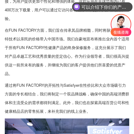
接，为用户提供更加个性化和增强的体验。这款应用在全球范围内已有
你们是怎么收费的呢
400
万次下载量，用户可以通过它访问各种程序，来提升亲密时刻的体
验。
在
FUN FACTORY
方面，我们旨在传承其品牌精髓，同时将脉动器等独
特技术以亲民的价格带入中国市场。我们自豪地宣布将推出业内首个适用
于所有
FUN FACTORY
性健康产品的终身保修服务，这充分展示了我们
对产品卓越工艺和优秀质量的坚定信心。作为行业领导者，我们很高兴提
供这一前所未有的服务，并继续为我们的客户提供他们所喜爱的优质产
品。
通过将
FUN FACTORY
的开拓性与
Satisfyer
在性价比和大众市场吸引力
方面的专长相结合，我们将制定一个双品牌战略，确保中国的高端消费群
体和主流受众的需求都得到满足。此外，我们也在探索高端百货公司和性
健康精品店的零售拓展，来补充我们的线上业务。