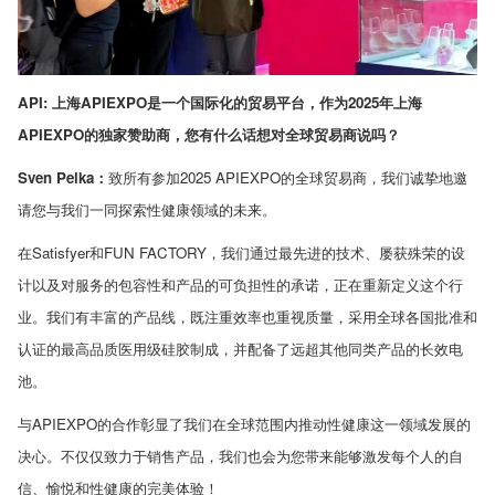
API:
上海
APIEXPO
是一个国际化的贸易平台，作为
2025
年上海
APIEXPO
的独家赞助商，您有什么话想对全球贸易商说吗？
Sven Pelka
：
致所有参加
2025 APIEXPO
的全球贸易商，我们诚挚地邀
请您与我们一同探索性健康领域的未来。
在
Satisfyer
和
FUN FACTORY
，我们通过最先进的技术、屡获殊荣的设
计以及对服务的包容性和产品的可负担性的承诺，正在重新定义这个行
业。我们有丰富的产品线，既注重效率也重视质量，采用全球各国批准和
认证的最高品质医用级硅胶制成，并配备了远超其他同类产品的长效电
池。
与
APIEXPO
的合作彰显了我们在全球范围内推动性健康这一领域发展的
决心。不仅仅致力于销售产品，我们也会为您带来能够激发每个人的自
信、愉悦和性健康的完美体验！