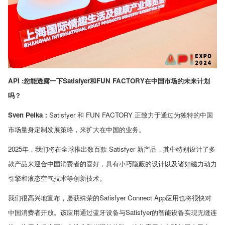
API :
您能透露一下
Satisfyer
和
FUN FACTORY
在中国市场的未来计划
吗？
Sven Pelka：
Satisfyer
和
FUN FACTORY
正致力于通过为独特的中国
市场量身定制发展策略，来扩大在中国的业务。
2025
年，我们将在全球推出数百款
Satisfyer
新产品，其中特别设计了多
款产品来迎合中国消费者的喜好，具有小巧隐蔽的设计以及诸如磁力动力
引擎和液态空气技术等创新技术。
我们很高兴地宣布，屡获殊荣的
Satisfyer Connect App
应用也将很快对
中国消费者开放。该应用通过蓝牙设备与
Satisfyer
的智能设备实现无缝连
可以介绍下你们的产品么