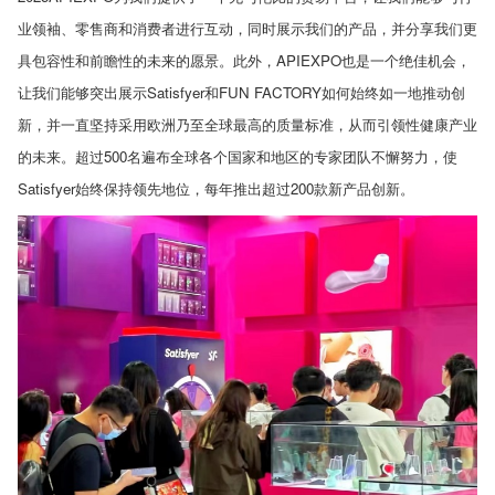
业领袖、零售商和消费者进行互动，同时展示我们的产品，并分享我们更
具包容性和前瞻性的未来的愿景。此外，
APIEXPO
也是一个绝佳机会，
让我们能够突出展示
Satisfyer
和
FUN FACTORY
如何始终如一地推动创
新，并一直坚持采用欧洲乃至全球最高的质量标准，从而引领性健康产业
的未来。超过
500
名遍布全球各个国家和地区的专家团队不懈努力，使
Satisfyer
始终保持领先地位，每年推出超过
200
款新产品创新。