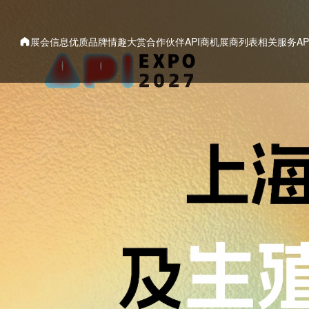
展会信息
优质品牌
情趣大赏
合作伙伴
API商机
展商列表
相关服务
A