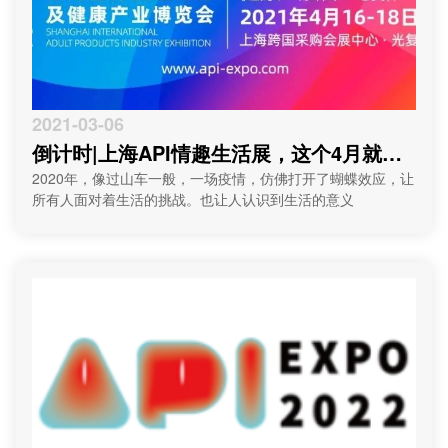
2021-03-06
倒计时|上海API情趣生活展，这个4月就等
你来！
2020年，像过山车一般，一场疫情，仿佛打开了蝴蝶效应，让
所有人面对着生活的挑战。也让人认识到生活的意义