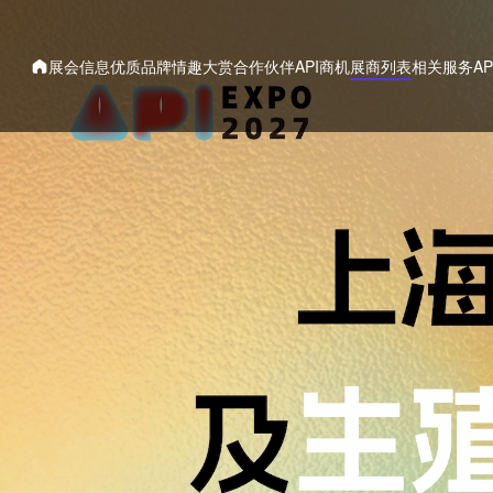
展会信息
优质品牌
情趣大赏
合作伙伴
API商机
展商列表
相关服务
A